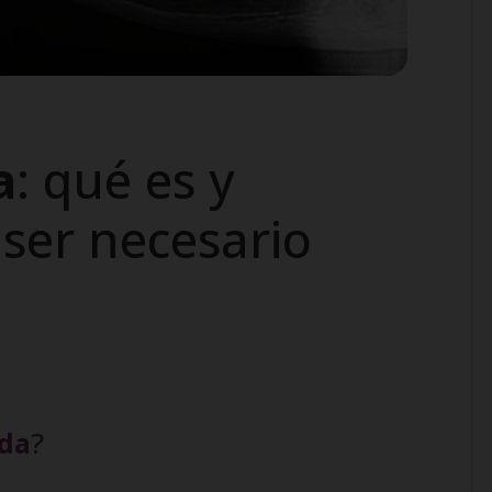
a
: qué es y
ser necesario
ida
?