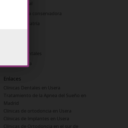
Medicina oral
Odontología conservadora
Odontopediatría
Ortodoncia
Periodoncia
Prótesis Dentales
Sin categoría
Enlaces
Clínicas Dentales en Usera
Tratamiento de la Apnea del Sueño en
Madrid
Clínicas de ortodoncia en Usera
Clínicas de Implantes en Usera
Clínicas de Ortodoncia en el sur de