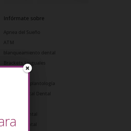
Infórmate sobre
Apnea del Sueño
ATM
blanqueamiento dental
Brackets Linguales
Bruxismo
Cirugía e Implantología
Diseño Digital Dental
Endodoncia
Estética Dental
ara
Higiene Dental