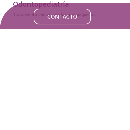
Odontopediatría
Tratamiento dental para los más pequeños.
CONTACTO
Apnea del sueño
¿Roncas? Tratamos los problemas del sueño.
Trastornos de la ATM